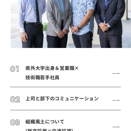
01
県外大学出身＆営業職×
技術職若手社員
02
上司と部下のコミュニケーション
03
組織風土について
(新卒採用×中途採用)