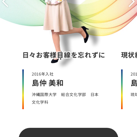
日々お客様目線を忘れずに
日々お客様目線を忘れずに
現状
現状
2016年入社
20
島仲 美和
島
間
沖縄国際大学 総合文化学部 日本
琉
文化学科