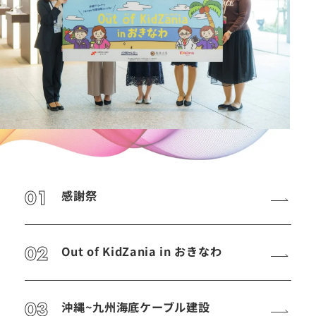
01
感謝祭
02
Out of KidZania in おきなわ
03
沖縄~九州海底ケーブル建設